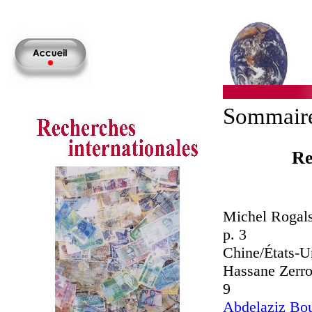
Sommair
Re
Michel Rogalski....
p. 3
Chine/États-Un
Hassane Zerrouky..
9
Abdelaziz Bou