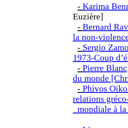
-
Karima Benn
Euzière]
-
Bernard Rave
la non-violence
-
Sergio Zamor
1973-Coup d’é
-
Pierre Blanc,
du monde [Chri
-
Phivos Oiko
relations gréc
mondiale à la 