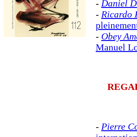
-
Daniel 
-
Ricardo 
pleinement
-
Obey Am
Manuel Lo
REGA
-
Pierre C