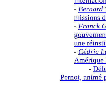
internatio
-
Bernard 
missions d
-
Franck 
gouverneme
une réinsti
-
Cédric L
Amérique 
-
Déba
Pernot, animé 