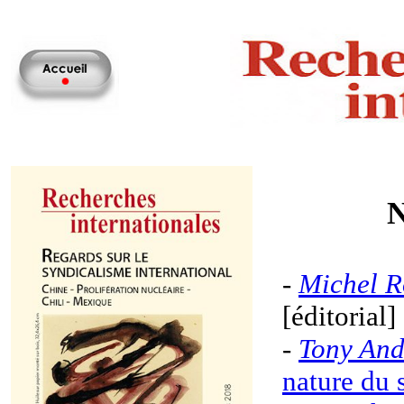
N
-
Michel R
[éditorial]
-
Tony And
nature du